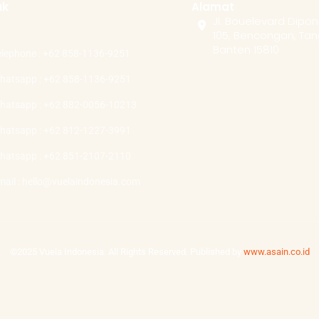
ak
Alamat
Jl. Bouelevard Dipo
105, Bencongan, Tan
Banten 15810
elephone : +62 858-1136-9251
hatsapp : +62 858-1136-9251
hatsapp : +62 882-0056-10213
hatsapp : +62 812-1227-3991
hatsapp : +62 851-2107-2110
mail : hello@vuelaindonesia.com
©2025 Vuela Indonesia. All Rights Reserved. Published by
www.asain.co.id